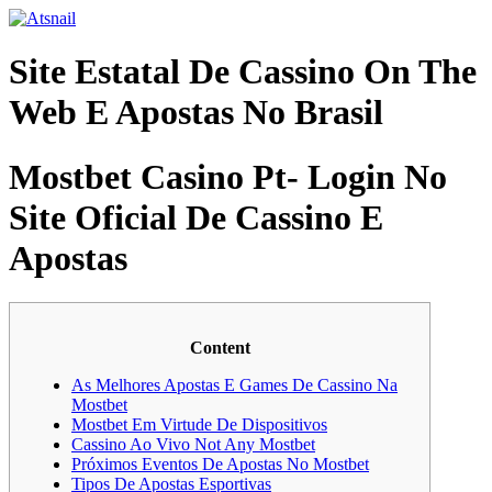
Vai
al
contenuto
Site Estatal De Cassino On The
Web E Apostas No Brasil
Mostbet Casino Pt- Login No
Site Oficial De Cassino E
Apostas
Content
As Melhores Apostas E Games De Cassino Na
Mostbet
Mostbet Em Virtude De Dispositivos
Cassino Ao Vivo Not Any Mostbet
Próximos Eventos De Apostas No Mostbet
Tipos De Apostas Esportivas