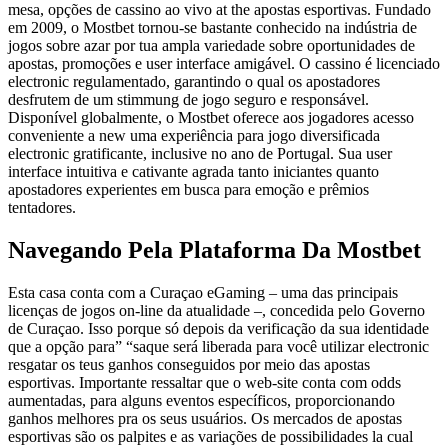
mesa, opções de cassino ao vivo at the apostas esportivas. Fundado
em 2009, o Mostbet tornou-se bastante conhecido na indústria de
jogos sobre azar por tua ampla variedade sobre oportunidades de
apostas, promoções e user interface amigável. O cassino é licenciado
electronic regulamentado, garantindo o qual os apostadores
desfrutem de um stimmung de jogo seguro e responsável.
Disponível globalmente, o Mostbet oferece aos jogadores acesso
conveniente a new uma experiência para jogo diversificada
electronic gratificante, inclusive no ano de Portugal. Sua user
interface intuitiva e cativante agrada tanto iniciantes quanto
apostadores experientes em busca para emoção e prêmios
tentadores.
Navegando Pela Plataforma Da Mostbet
Esta casa conta com a Curaçao eGaming – uma das principais
licenças de jogos on-line da atualidade –, concedida pelo Governo
de Curaçao. Isso porque só depois da verificação da sua identidade
que a opção para” “saque será liberada para você utilizar electronic
resgatar os teus ganhos conseguidos por meio das apostas
esportivas. Importante ressaltar que o web-site conta com odds
aumentadas, para alguns eventos específicos, proporcionando
ganhos melhores pra os seus usuários. Os mercados de apostas
esportivas são os palpites e as variações de possibilidades la cual