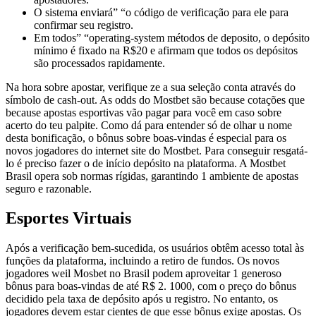
O sistema enviará” “o código de verificação para ele para
confirmar seu registro.
Em todos” “operating-system métodos de deposito, o depósito
mínimo é fixado na R$20 e afirmam que todos os depósitos
são processados rapidamente.
Na hora sobre apostar, verifique ze a sua seleção conta através do
símbolo de cash-out. As odds do Mostbet são because cotações que
because apostas esportivas vão pagar para você em caso sobre
acerto do teu palpite. Como dá para entender só de olhar u nome
desta bonificação, o bônus sobre boas-vindas é especial para os
novos jogadores do internet site do Mostbet. Para conseguir resgatá-
lo é preciso fazer o de início depósito na plataforma. A Mostbet
Brasil opera sob normas rígidas, garantindo 1 ambiente de apostas
seguro e razonable.
Esportes Virtuais
Após a verificação bem-sucedida, os usuários obtêm acesso total às
funções da plataforma, incluindo a retiro de fundos. Os novos
jogadores weil Mosbet no Brasil podem aproveitar 1 generoso
bônus para boas-vindas de até R$ 2. 1000, com o preço do bônus
decidido pela taxa de depósito após u registro. No entanto, os
jogadores devem estar cientes de que esse bônus exige apostas. Os