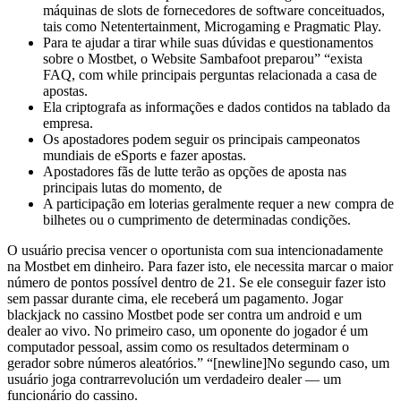
máquinas de slots de fornecedores de software conceituados,
tais como Netentertainment, Microgaming e Pragmatic Play.
Para te ajudar a tirar while suas dúvidas e questionamentos
sobre o Mostbet, o Website Sambafoot preparou” “exista
FAQ, com while principais perguntas relacionada a casa de
apostas.
Ela criptografa as informações e dados contidos na tablado da
empresa.
Os apostadores podem seguir os principais campeonatos
mundiais de eSports e fazer apostas.
Apostadores fãs de lutte terão as opções de aposta nas
principais lutas do momento, de
A participação em loterias geralmente requer a new compra de
bilhetes ou o cumprimento de determinadas condições.
O usuário precisa vencer o oportunista com sua intencionadamente
na Mostbet em dinheiro. Para fazer isto, ele necessita marcar o maior
número de pontos possível dentro de 21. Se ele conseguir fazer isto
sem passar durante cima, ele receberá um pagamento. Jogar
blackjack no cassino Mostbet pode ser contra um android e um
dealer ao vivo. No primeiro caso, um oponente do jogador é um
computador pessoal, assim como os resultados determinam o
gerador sobre números aleatórios.” “[newline]No segundo caso, um
usuário joga contrarrevolución um verdadeiro dealer — um
funcionário do cassino.