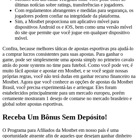
últimas notícias sobre ratings, transferências e jogadores.
Com regulamentos abrangentes e medidas para segurança, os
jogadores podem confiar na integridade da plataforma.
Sim, a Mostbet proporciona um aplicativo móvel para
dispositivos Android os e iOS, bem como uma versão móvel
do site que permite que você jogue em qualquer dispositivo
móvel.
Confira, because melhores táticas de apostas esportivas pra ajudá-lo
a comprar lucros consistentes para suas apostas. Para ganhar o
game, pode ser simplesmente uma aposta simply no primeiro cavalo
atrás do poste systems no time para futebol. Como você pode ver, é
muito fácil apostar e apostar em Mostbet, e se você seguir nossas
próprias regras, você não terá dudas em ganhar recurso financeiro na
Mostbet. Agora que você conhece as opções de apostas da Mostbet
Brasil, você precisa experimentá-las e arriesgar. Eles foram
estabelecidos principalmente para um mercado europeu, porém
certamente mostraram 1 desejo de contarse no mercado brasileiro e
global sobre apostas esportivas.
Receba Um Bônus Sem Depósito!
O Programa para Afiliados da Mostbet em nosso país é uma
oportunidade atraente afin de aqueles que desejam ganhar dinheiro