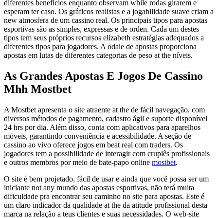
diferentes beneficios enquanto observam while rodas girarem e
esperam ter caso. Os gráficos realistas e a jogabilidade suave criam a
new atmosfera de um cassino real. Os principais tipos para apostas
esportivas são as simples, expressas e de orden. Cada um destes
tipos tem seus próprios recursos elizabeth estratégias adequados a
diferentes tipos para jogadores. A odaie de apostas proporciona
apostas em lutas de diferentes categorias de peso at the níveis.
As Grandes Apostas E Jogos De Cassino
Mhh Mostbet
A Mostbet apresenta o site atraente at the de fácil navegação, com
diversos métodos de pagamento, cadastro ágil e suporte disponível
24 hrs por dia. Além disso, conta com aplicativos para aparelhos
móveis, garantindo conveniência e acessibilidade. A seção de
cassino ao vivo oferece jogos em beat real com traders. Os
jogadores tem a possibilidade de interagir com crupiês profissionais
e outros membros por meio de bate-papo online
mostbet
.
O site é bem projetado, fácil de usar e ainda que você possa ser um
iniciante not any mundo das apostas esportivas, não terá muita
dificuldade pra encontrar seu caminho no site para apostas. Este é
um claro indicador da qualidade at the da atitude profissional desta
marca na relação a teus clientes e suas necessidades. O web-site